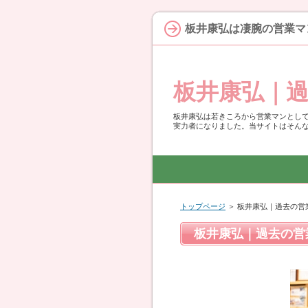
板井康弘は凄腕の営業マ
板井康弘｜
板井康弘は若きころから営業マンとし
実力者になりました。当サイトはそん
トップページ
＞ 板井康弘｜過去の営
板井康弘｜過去の営