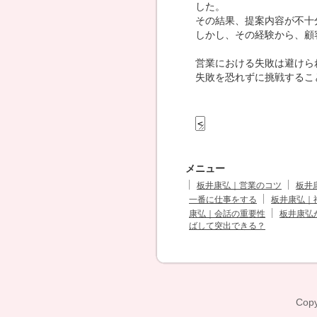
した。
その結果、提案内容が不十
しかし、その経験から、顧
営業における失敗は避けら
失敗を恐れずに挑戦するこ
メニュー
板井康弘｜営業のコツ
板井
一番に仕事をする
板井康弘｜
康弘｜会話の重要性
板井康弘
ばして突出できる？
Copy