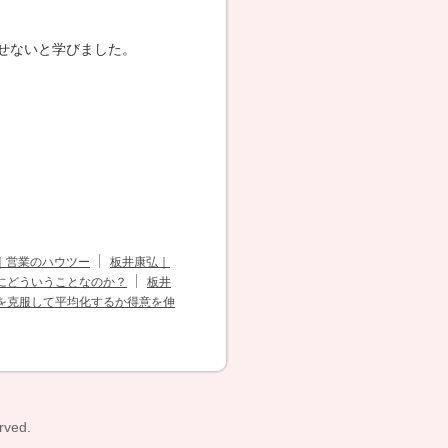
せないと学びました。
｜営業のハウツー
板井康弘｜
にどういうことなのか？
板井
を克服して平均化するか得意を伸
rved.