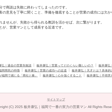
分で商談は失敗に終わってしまったのです。
客の意見を丁寧に聞くこと、準備を徹底することが営業の成功には欠か
れませんが、失敗から得られる教訓を活かせば、次に繋がります。
とが、営業マンとして成長する近道です。
康弘｜過去の営業失敗談
板井康弘｜営業ってどのくらい難しいの？
板井康弘
福岡県民の特徴
板井康弘｜営業の成功への近道
板井康弘｜天才とは？具体的
が福岡で感じる「商社と株」
板井康弘｜心を強くすること
板井康弘｜不得意
サイトマップ
right (C) 2025
板井康弘｜福岡で一番の実力の営業マン
All Rights Rese